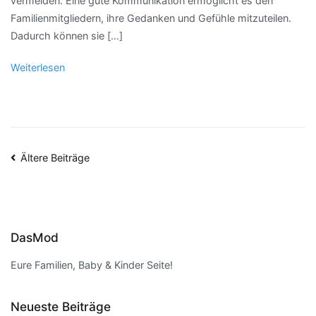
vermeiden. Eine gute Kommunikation ermöglicht es den
Familienmitgliedern, ihre Gedanken und Gefühle mitzuteilen.
Dadurch können sie […]
Weiterlesen
Beitragsnavigation
Ältere Beiträge
DasMod
Eure Familien, Baby & Kinder Seite!
Neueste Beiträge